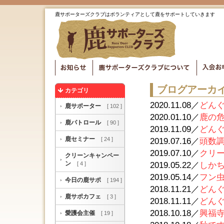
鹿サポーターズクラブはボランティアとして鹿をサポートしていきます
ブログアーカ
カテゴリ
2020.11.08／
どんぐ
鹿サポーター
[ 102 ]
2020.01.10／
鹿の
鹿パトロール
[ 90 ]
2019.11.09／
どんぐ
鹿セミナー
[ 24 ]
2019.07.16／
頭数調査
2019.07.10／
クリー
クリーンキャンペー
ン
[ 4 ]
2019.05.22／
しかち
2019.05.14／
フン虫観
今日の鹿サポ
[ 194 ]
2018.11.21／
どんぐ
鹿サポカフェ
[ 3 ]
2018.11.11／
どんぐ
2018.10.18／
興福寺南
愛護会主催
[ 19 ]