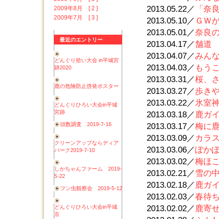
2013.05.22／
「奈良
2009年8月 [ 2 ]
2009年7月 [ 3 ]
2013.05.10／
ＧＷが
2013.05.01／
奈良の
最近のエントリー
2013.04.17／
舗道 
2013.04.07／
みんな
どんぐり拾い大会 in平城宮
2013.04.03／
もうこ
跡2020
2013.03.31／
桜、さく
鹿の危険防止啓発ポスター
2013.03.27／
歩きや
2013.03.22／
氷室神
どんぐりひろい大会in平城
宮跡
2013.03.18／
鹿ガ
頭数調査 2019-7-16
2013.03.17／
梅に
2013.03.09／
カラス
クリーンアップならディア
2013.03.06／
ぽか
パーク2019-7-10
2013.03.02／
梅ほ
しかちゃんファーム 2019-
2013.02.21／
雪の
5-22
2013.02.18／
鹿ガイ
フン虫観察会 2019-5-12
2013.02.03／
春待
どんぐりひろい大会in平城
2013.02.02／
鹿寄
京