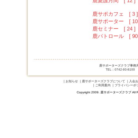
鹿愛護月間 [ 12 ]
鹿サポカフェ [ 3 ]
鹿サポーター [ 102
鹿セミナー [ 24 ]
鹿パトロール [ 90 
鹿サポーターズクラブ事務局 
TEL：0742-93-8100
｜
お知らせ
｜
鹿サポーターズクラブについて
｜
入会
｜
ご利用案内
｜
プライバシーポ
Copyright 2009. 鹿サポーターズクラブ A