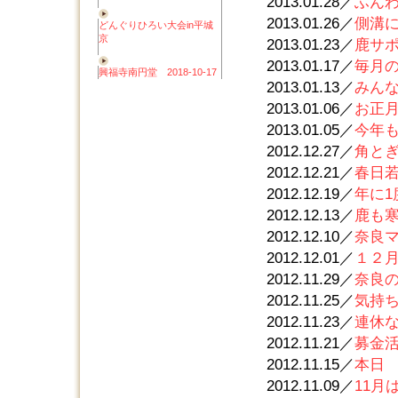
2013.01.28／
ふん
2013.01.26／
側溝
どんぐりひろい大会in平城
京
2013.01.23／
鹿サ
2013.01.17／
毎月
興福寺南円堂 2018-10-17
2013.01.13／
みん
2013.01.06／
お正
2013.01.05／
今年
2012.12.27／
角と
2012.12.21／
春日
2012.12.19／
年に1
2012.12.13／
鹿も
2012.12.10／
奈良
2012.12.01／
１２
2012.11.29／
奈良
2012.11.25／
気持
2012.11.23／
連休
2012.11.21／
募金
2012.11.15／
本日
2012.11.09／
11月