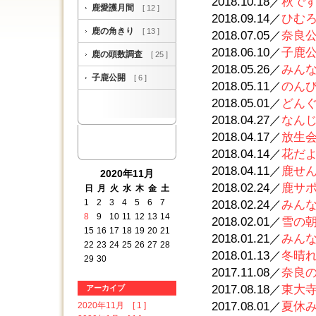
2018.10.18／
秋ですね
鹿愛護月間
[ 12 ]
2018.09.14／
ひむろ
鹿の角きり
[ 13 ]
2018.07.05／
奈良公
2018.06.10／
子鹿公開
鹿の頭数調査
[ 25 ]
2018.05.26／
みんな
子鹿公開
[ 6 ]
2018.05.11／
のんびり
2018.05.01／
どんぐり
2018.04.27／
なんじ
2018.04.17／
放生会 
2018.04.14／
花だより
2018.04.11／
鹿せ
2020年11月
2018.02.24／
鹿サポ
日
月
火
水
木
金
土
1
2
3
4
5
6
7
2018.02.24／
みんな
8
9
10
11
12
13
14
2018.02.01／
雪の朝で
15
16
17
18
19
20
21
2018.01.21／
みんな
22
23
24
25
26
27
28
2018.01.13／
冬晴れの
29
30
2017.11.08／
奈良
2017.08.18／
東大
アーカイブ
2017.08.01／
夏休
2020年11月 [ 1 ]