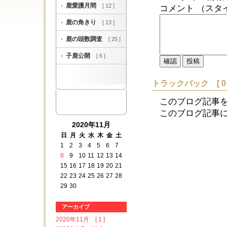
鹿愛護月間
[ 12 ]
コメント （スタ
鹿の角きり
[ 13 ]
鹿の頭数調査
[ 25 ]
子鹿公開
[ 6 ]
トラックバック [ 0 
このブログ記事
このブログ記事に対する
2020年11月
日
月
火
水
木
金
土
1
2
3
4
5
6
7
8
9
10
11
12
13
14
15
16
17
18
19
20
21
22
23
24
25
26
27
28
29
30
アーカイブ
2020年11月 [ 1 ]