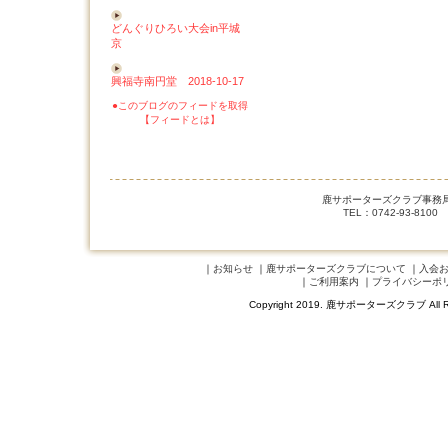
どんぐりひろい大会in平城
京
興福寺南円堂 2018-10-17
●このブログのフィードを取得
【フィードとは】
鹿サポーターズクラブ事務局 
TEL：0742-93-8100
｜
お知らせ
｜
鹿サポーターズクラブについて
｜
入会
｜
ご利用案内
｜
プライバシーポ
Copyright 2019. 鹿サポーターズクラブ A