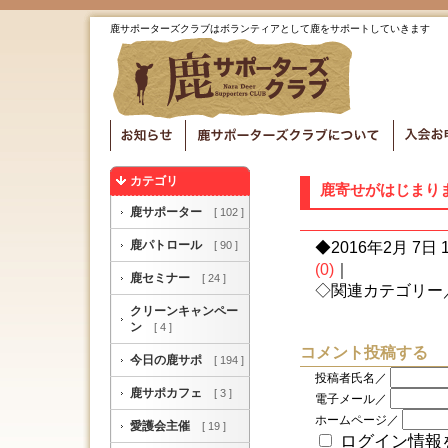
鹿サポーターズクラブはボランティアとして鹿をサポートしていきます
カテゴリ
鹿寄せがはじまり
鹿サポーター
[ 102 ]
鹿パトロール
[ 90 ]
◆2016年2月 7日 1
(0)
｜
鹿セミナー
[ 24 ]
◇関連カテゴリー
クリーンキャンペー
ン
[ 4 ]
コメント投稿する
今日の鹿サポ
[ 194 ]
投稿者氏名／
鹿サポカフェ
[ 3 ]
電子メール／
ホームページ／
愛護会主催
[ 19 ]
ログイン情報