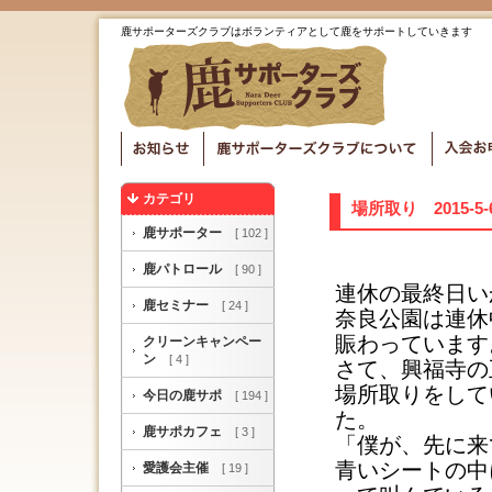
鹿サポーターズクラブはボランティアとして鹿をサポートしていきます
カテゴリ
場所取り 2015-5-
鹿サポーター
[ 102 ]
鹿パトロール
[ 90 ]
連休の最終日い
鹿セミナー
[ 24 ]
奈良公園は連休
賑わっています
クリーンキャンペー
ン
[ 4 ]
さて、興福寺の
場所取りをして
今日の鹿サポ
[ 194 ]
た。
鹿サポカフェ
[ 3 ]
「僕が、先に来
青いシートの中
愛護会主催
[ 19 ]