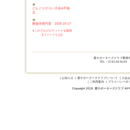
どんぐりひろい大会in平城
京
興福寺南円堂 2018-10-17
●このブログのフィードを取得
【フィードとは】
鹿サポーターズクラブ事務局 
TEL：0742-93-8100
｜
お知らせ
｜
鹿サポーターズクラブについて
｜
入会
｜
ご利用案内
｜
プライバシーポ
Copyright 2019. 鹿サポーターズクラブ A