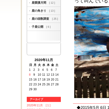
って叫んでいる
鹿愛護月間
[ 12 ]
鹿の角きり
[ 13 ]
鹿の頭数調査
[ 25 ]
子鹿公開
[ 6 ]
2020年11月
日
月
火
水
木
金
土
1
2
3
4
5
6
7
8
9
10
11
12
13
14
15
16
17
18
19
20
21
22
23
24
25
26
27
28
29
30
アーカイブ
2020年11月 [ 1 ]
◆2015年5月 6日 1