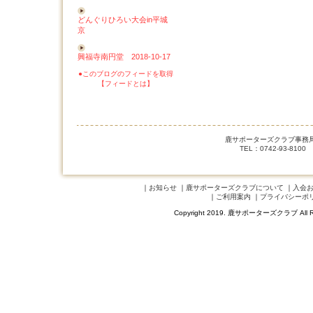
どんぐりひろい大会in平城
京
興福寺南円堂 2018-10-17
●このブログのフィードを取得
【フィードとは】
鹿サポーターズクラブ事務局 
TEL：0742-93-8100
｜
お知らせ
｜
鹿サポーターズクラブについて
｜
入会
｜
ご利用案内
｜
プライバシーポ
Copyright 2019. 鹿サポーターズクラブ A