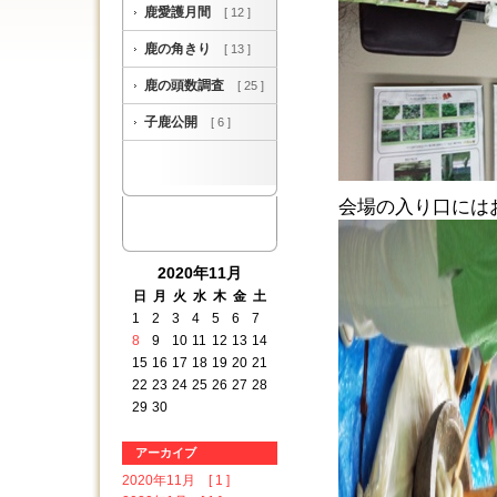
鹿愛護月間
[ 12 ]
鹿の角きり
[ 13 ]
鹿の頭数調査
[ 25 ]
子鹿公開
[ 6 ]
会場の入り口には
2020年11月
日
月
火
水
木
金
土
1
2
3
4
5
6
7
8
9
10
11
12
13
14
15
16
17
18
19
20
21
22
23
24
25
26
27
28
29
30
アーカイブ
2020年11月 [ 1 ]