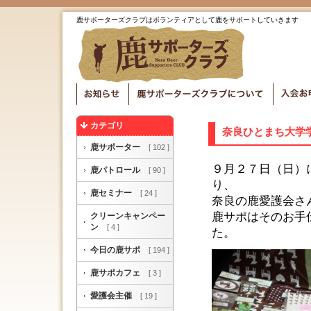
鹿サポーターズクラブはボランティアとして鹿をサポートしていきます
カテゴリ
奈良ひとまち大学
鹿サポーター
[ 102 ]
９月２７日（日）
鹿パトロール
[ 90 ]
り、
鹿セミナー
[ 24 ]
奈良の鹿愛護会さ
鹿サポはそのお手
クリーンキャンペー
ン
[ 4 ]
た。
今日の鹿サポ
[ 194 ]
鹿サポカフェ
[ 3 ]
愛護会主催
[ 19 ]