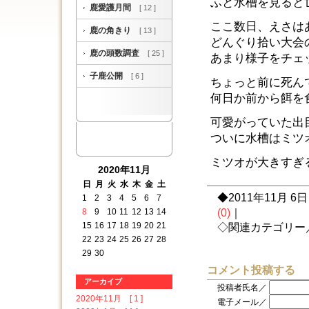
ふと水槽を見ると
鹿愛護月間
[ 12 ]
ここ数日、えさは
鹿の角きり
[ 13 ]
どんぐり拾い大会
鹿の頭数調査
[ 25 ]
あまり様子をチェ
子鹿公開
[ 6 ]
ちょっと前に死ん
何日か前から餌を
可愛がっていた出
ついに水槽はミツ
ミツオが大きすぎ
2020年11月
日
月
火
水
木
金
土
◆2011年11月 6日 
1
2
3
4
5
6
7
8
9
10
11
12
13
14
(0)
｜
15
16
17
18
19
20
21
◇関連カテゴリー
22
23
24
25
26
27
28
29
30
コメント投稿する
アーカイブ
投稿者氏名／
2020年11月 [ 1 ]
電子メール／