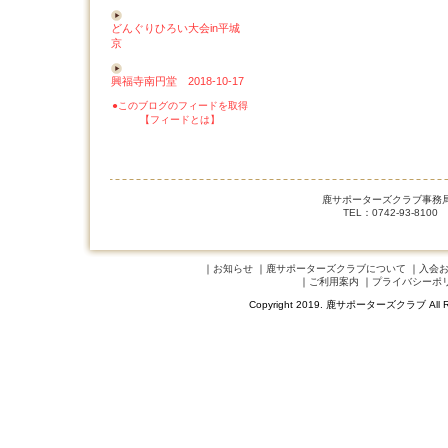
どんぐりひろい大会in平城
京
興福寺南円堂 2018-10-17
●このブログのフィードを取得
【フィードとは】
鹿サポーターズクラブ事務局 
TEL：0742-93-8100
｜
お知らせ
｜
鹿サポーターズクラブについて
｜
入会
｜
ご利用案内
｜
プライバシーポ
Copyright 2019. 鹿サポーターズクラブ A