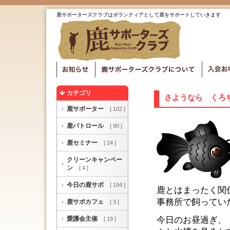
鹿サポーターズクラブはボランティアとして鹿をサポートしていきます
カテゴリ
さようなら くろ
鹿サポーター
[ 102 ]
鹿パトロール
[ 90 ]
鹿セミナー
[ 24 ]
クリーンキャンペー
ン
[ 4 ]
今日の鹿サポ
[ 194 ]
鹿とはまったく関
事務所で飼ってい
鹿サポカフェ
[ 3 ]
愛護会主催
今日のお昼過ぎ、
[ 19 ]