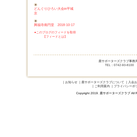
どんぐりひろい大会in平城
京
興福寺南円堂 2018-10-17
●このブログのフィードを取得
【フィードとは】
鹿サポーターズクラブ事務局 
TEL：0742-93-8100
｜
お知らせ
｜
鹿サポーターズクラブについて
｜
入会
｜
ご利用案内
｜
プライバシーポ
Copyright 2019. 鹿サポーターズクラブ A