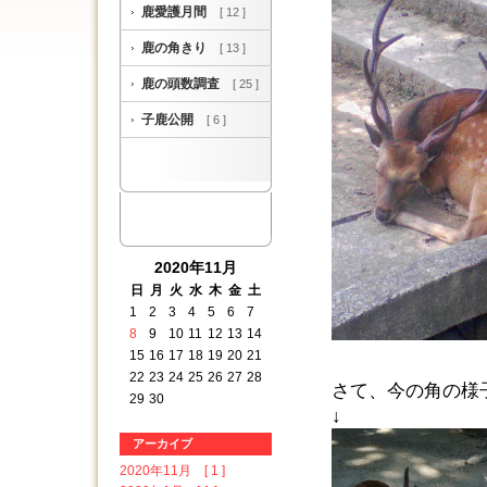
鹿愛護月間
[ 12 ]
鹿の角きり
[ 13 ]
鹿の頭数調査
[ 25 ]
子鹿公開
[ 6 ]
2020年11月
日
月
火
水
木
金
土
1
2
3
4
5
6
7
8
9
10
11
12
13
14
15
16
17
18
19
20
21
22
23
24
25
26
27
28
さて、今の角の様
29
30
↓
アーカイブ
2020年11月 [ 1 ]