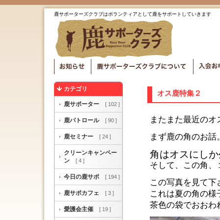
鹿サポーターズクラブはボランティアとして鹿をサポートしていきます
カテゴリ
オス鹿特集２
鹿サポーター
[ 102 ]
またまた最近のオ
鹿パトロール
[ 90 ]
まず鹿の角のお話
鹿セミナー
[ 24 ]
角はオスにしか
クリーンキャンペー
ン
[ 4 ]
そして、この角、
今日の鹿サポ
[ 194 ]
この写真を見て下
これは夏の角の様
鹿サポカフェ
[ 3 ]
茶色の袋でおおわ
愛護会主催
[ 19 ]