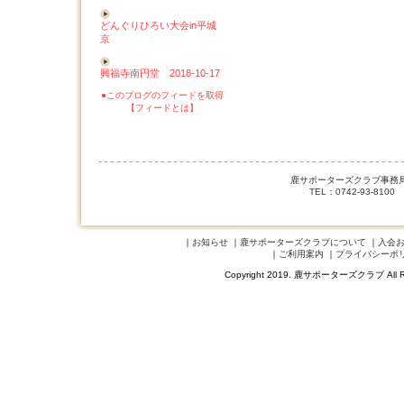
どんぐりひろい大会in平城
京
興福寺南円堂 2018-10-17
●このブログのフィードを取得
【フィードとは】
鹿サポーターズクラブ事務局 
TEL：0742-93-8100
｜
お知らせ
｜
鹿サポーターズクラブについて
｜
入会
｜
ご利用案内
｜
プライバシーポ
Copyright 2019. 鹿サポーターズクラブ A