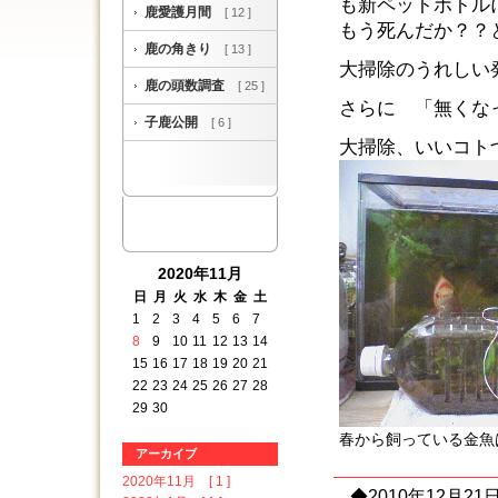
も新ペットボトル
鹿愛護月間
[ 12 ]
もう死んだか？？
鹿の角きり
[ 13 ]
大掃除のうれしい
鹿の頭数調査
[ 25 ]
さらに 「無くな
子鹿公開
[ 6 ]
大掃除、いいコト
2020年11月
日
月
火
水
木
金
土
1
2
3
4
5
6
7
8
9
10
11
12
13
14
15
16
17
18
19
20
21
22
23
24
25
26
27
28
29
30
春から飼っている金魚
アーカイブ
2020年11月 [ 1 ]
◆2010年12月21日 