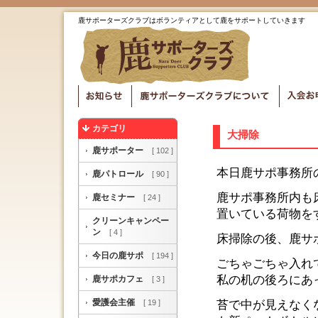
鹿サポーターズクラブはボランティアとして鹿をサポートしていきます
カテゴリ
大掃除
鹿サポーター
[ 102 ]
本日鹿サポ事務所
鹿パトロール
[ 90 ]
鹿サポ事務所内も
鹿セミナー
[ 24 ]
置いている荷物を
クリーンキャンペー
ン
[ 4 ]
床掃除の後、鹿サ
今日の鹿サポ
[ 194 ]
ごちゃごちゃ入れ
私の机の後ろにあ
鹿サポカフェ
[ 3 ]
愛護会主催
[ 19 ]
苔で中が見えなく