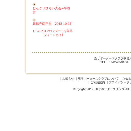
どんぐりひろい大会in平城
京
興福寺南円堂 2018-10-17
●このブログのフィードを取得
【フィードとは】
鹿サポーターズクラブ事務局 
TEL：0742-93-8100
｜
お知らせ
｜
鹿サポーターズクラブについて
｜
入会
｜
ご利用案内
｜
プライバシーポ
Copyright 2019. 鹿サポーターズクラブ A