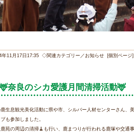
4年11月17日17:35
◇関連カテゴリー／
お知らせ
[個別ページ]
🦌奈良のシカ愛護月間清掃活動🦌
の鹿生息観光美化活動に県や市、シルバー人材センターさん、
ラブも参加しました。
後鹿苑の周辺の清掃🧹も行い、鹿まつりが行われる鹿塚や交通