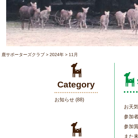
鹿サポーターズクラブ
>
2024年
>
11月
Category
お知らせ
(88)
お天
参加者
参加
また来