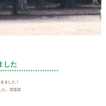
ました
できました！
。👏👏👏