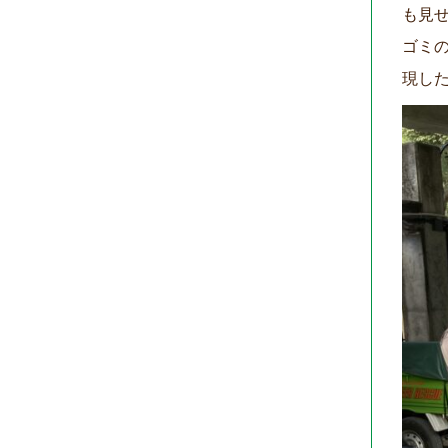
も見
ゴミ
現した