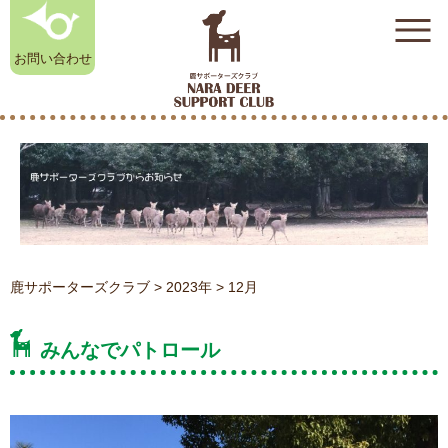
お問い合わせ
奈良鹿雑貨店
奈良鹿雑貨店
初めての方はこちら
初めての方はこちら
（オンラインストア）
（オンラインストア）
奈良公園のシカ相談室
奈良公園のシカ相談室
鹿サポーターズクラブ
>
2023年
>
12月
みんなでパトロール
お知らせ
お知らせ
鹿サポーターズクラブについて
鹿サポーターズクラブについて
入会のお申し込み
入会のお申し込み
よくある質問
よくある質問
奈良公園のシカ相談室
奈良公園のシカ相談室