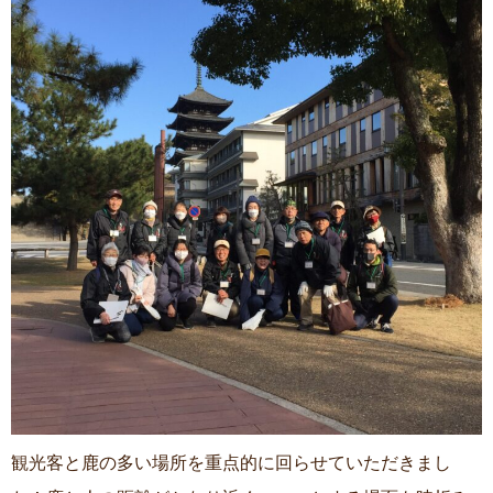
ご利用案内
ご利用案内
プライバシーポリシー
プライバシーポリシー
リンク集
リンク集
サイトマップ
サイトマップ
お問い合わせ
お問い合わせ
観光客と鹿の多い場所を重点的に回らせていただきまし