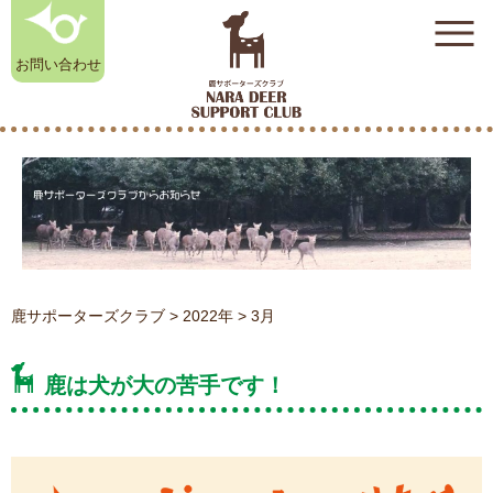
お問い合わせ
奈良鹿雑貨店
奈良鹿雑貨店
初めての方はこちら
初めての方はこちら
（オンラインストア）
（オンラインストア）
奈良公園のシカ相談室
奈良公園のシカ相談室
鹿サポーターズクラブ
>
2022年
>
3月
鹿は犬が大の苦手です！
お知らせ
お知らせ
鹿サポーターズクラブについて
鹿サポーターズクラブについて
入会のお申し込み
入会のお申し込み
よくある質問
よくある質問
奈良公園のシカ相談室
奈良公園のシカ相談室