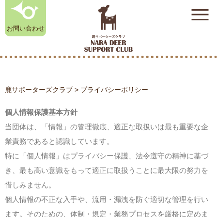
お問い合わせ
鹿サポーターズクラブ
>
プライバシーポリシー
奈良鹿雑貨店
初めての方はこちら
（オンラインストア）
個人情報保護基本方針
当団体は、「情報」の管理徹底、適正な取扱いは最も重要な企
奈良公園のシカ相談室
業責務であると認識しています。
特に「個人情報」はプライバシー保護、法令遵守の精神に基づ
お知らせ
き、最も高い意識をもって適正に取扱うことに最大限の努力を
鹿サポーターズクラブについて
惜しみません。
入会のお申し込み
個人情報の不正な入手や、流用・漏洩を防ぐ適切な管理を行い
よくある質問
ます。そのための、体制・規定・業務プロセスを厳格に定めま
奈良公園のシカ相談室