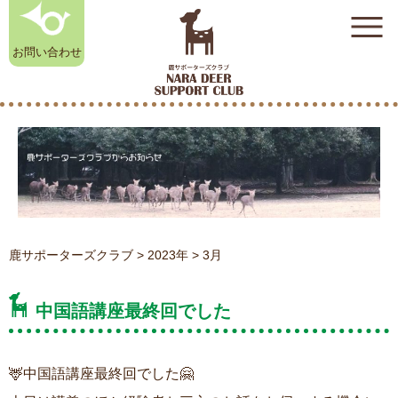
お問い合わせ
奈良鹿雑貨店
奈良鹿雑貨店
初めての方はこちら
初めての方はこちら
（オンラインストア）
（オンラインストア）
奈良公園のシカ相談室
奈良公園のシカ相談室
鹿サポーターズクラブ
>
2023年
>
3月
中国語講座最終回でした
お知らせ
お知らせ
鹿サポーターズクラブについて
鹿サポーターズクラブについて
入会のお申し込み
入会のお申し込み
🦌中国語講座最終回でした🤗
よくある質問
よくある質問
奈良公園のシカ相談室
奈良公園のシカ相談室