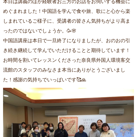
本日は講義のほか経験者お三方のお話をお伺いする機会に
ご利用案内
ご利用案内
めぐまれました！中国語を学んで食や旅、歌にと心から楽
プライバシーポリシー
プライバシーポリシー
しまれているご様子に、受講者の皆さん気持ちがより高ま
リンク集
リンク集
サイトマップ
サイトマップ
ったのではないでしょうか。🥳🌸
お問い合わせ
お問い合わせ
中国語講座は本日で一旦終了になりましたが、おのおの引
き続き継続して学んでいただけることと期待しています！
お時間を割いてレッスンくださった奈良県外国人環境客交
流館のスタッフのみなさま本当にありがとうございまし
た！感謝の気持ちでいっぱいです🥰🙏