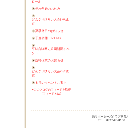
ロール
年末年始のお休み
どんぐりひろい大会in平城
京
夏季休日のお知らせ
子鹿公開 6/1-6/30
平城宮跡歴史公園開園イベ
ント
臨時休業のお知らせ
どんぐりひろい大会in平城
京
８月のイベントご案内
●このブログのフィードを取得
【フィードとは】
鹿サポーターズクラブ事務局 
TEL：0742-93-8100