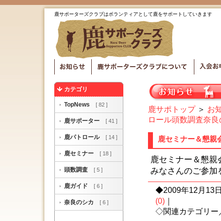
鹿サポーターズクラブはボランティアとして鹿をサポートしていきます
カテゴリ
TopNews
[ 82 ]
鹿サポトップ
＞
お
ロール
頭数調査
奈良
鹿サポーター
[ 41 ]
鹿パトロール
[ 14 ]
鹿セミナー＆懇親
鹿セミナー
[ 18 ]
鹿セミナー＆懇親
頭数調査
みなさんのご参加
[ 5 ]
鹿ガイド
[ 6 ]
◆2009年12月13日 
(0)
｜
奈良のシカ
[ 6 ]
◇関連カテゴリー