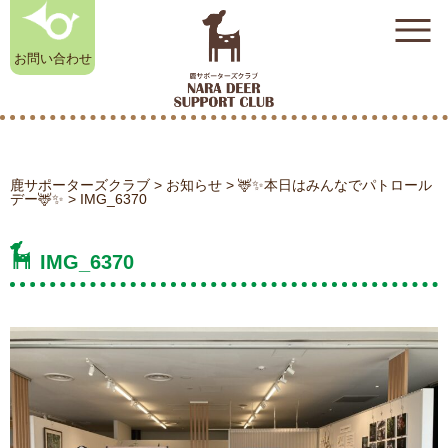
お問い合わせ
鹿サポーターズクラブ
>
お知らせ
>
🦌✨本日はみんなでパトロール
奈良鹿雑貨店
デー🦌✨
>
IMG_6370
初めての方はこちら
（オンラインストア）
IMG_6370
奈良公園のシカ相談室
お知らせ
鹿サポーターズクラブについて
入会のお申し込み
よくある質問
奈良公園のシカ相談室