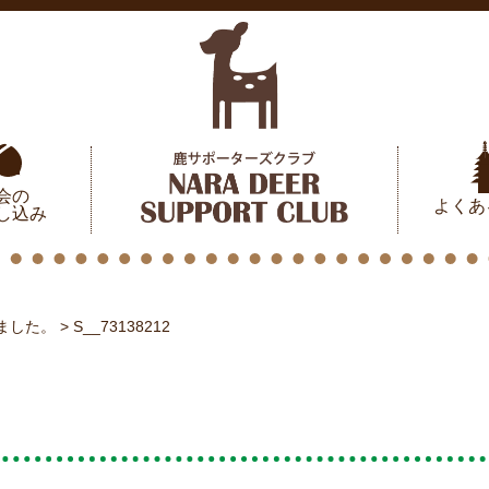
会の
よくあ
し込み
ました。
>
S__73138212