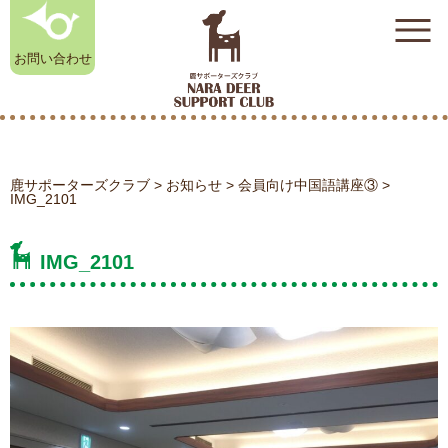
お問い合わせ
鹿サポーターズクラブ
>
お知らせ
>
会員向け中国語講座③
>
奈良鹿雑貨店
IMG_2101
初めての方はこちら
（オンラインストア）
IMG_2101
奈良公園のシカ相談室
お知らせ
鹿サポーターズクラブについて
入会のお申し込み
よくある質問
奈良公園のシカ相談室