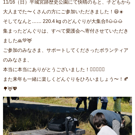
11/16（日）平城宮跡歴史公園にて快晴のもと、子どもから
ご利用案内
大人までた〜くさんの方にご参加いただきました！😆☀️
プライバシーポリシー
リンク集
そしてなんと…… 220.4 kg のどんぐりが大集合‼️🌰🌰🌰
サイトマップ
集まったどんぐりは、すべて愛護会へ寄付させていただき
お問い合わせ
ました🙏💚🦌
ご参加のみなさま、サポートしてくださったボランティア
のみなさま、
本当に本当にありがとうございました！🙇‍♀️🙇‍♂️✨
また来年も一緒に楽しくどんぐりをひろいましょう〜！🍂
🌳🦌💖