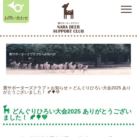
お問い合わせ
奈良鹿雑貨店
初めての方はこちら
（オンラインストア）
奈良公園のシカ相談室
鹿サポーターズクラブ
>
お知らせ
>
どんぐりひろい大会2025 あり
がとうございました！ 🍂🌳💚
お知らせ
どんぐりひろい大会2025 ありがとうござい
鹿サポーターズクラブについて
ました！ 🍂🌳💚
入会のお申し込み
よくある質問
奈良公園のシカ相談室